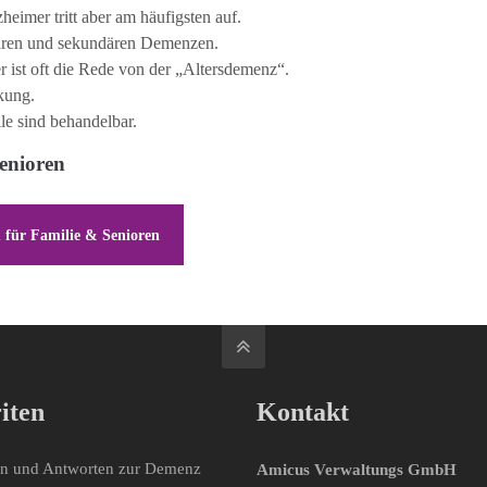
eimer tritt aber am häufigsten auf.
mären und sekundären Demenzen.
er ist oft die Rede von der „Altersdemenz“.
kung.
le sind behandelbar.
enioren
 für Familie & Senioren
iten
Kontakt
en und Antworten zur Demenz
Amicus Verwaltungs GmbH