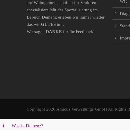
WG
auf Wohngemeinschaften für Senioren
spezialisiert. Mit der Spezialisierung im
Diag
Bereich Demenz erleben wir immer wieder
das wir
GUTES
tun.
Stand
Wir sagen
DANKE
für Ihr Feedback!
Impr
Copyright 2026 Amicus Verwaltungs GmbH All Rights R
Was ist Demenz?