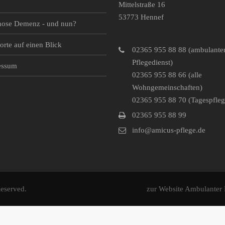
Mittelstraße 16
53773 Hennef
nose Demenz - und nun?
orte auf einen Blick
02365 955 88 88 (ambulante
Pflegedienst)
essum
02365 955 88 66 (alle
Wohngemeinschaften)
02365 955 88 70 (Tagespfleg
02365 955 88 99
info@amicus-pflege.de
eserved.
zur Website Ambulanter 