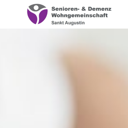
Login
Über
Benutzername
Wir haben
auf Wohn
spezialis
Bereich 
Passwort
das wir
Wir sage
Anmelden
Register
|
Lost your password?