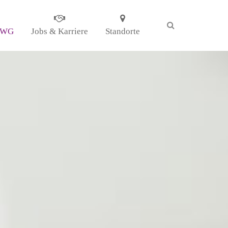
 WG
Jobs & Karriere
Standorte
KG
il