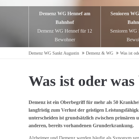
Demenz WG Hennef am
Senioren WG
Bahnhof
Bahn
Demenz WG Hennef für 12
Senioren WG H
Bewohner
Bewo
Demenz WG Sankt Augustin
Demenz & WG
Was ist od
Was ist oder was
Demenz ist ein Oberbegriff für mehr als 50 Krankheit
langfristig zum Verlust der geistigen Leistungsfähi
unterscheiden ist grundsätzlich zwischen primären
anderen, bereits vorhandenen Grunderkrankung.
Alzheimer und Demenz werden häufig als Synonym ve