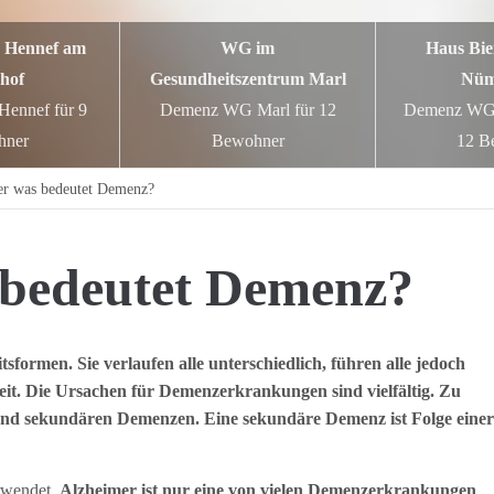
 Hennef am
WG im
Haus Bie
hof
Gesundheitszentrum Marl
Nüm
ennef für 9
Demenz WG Marl für 12
Demenz WG 
hner
Bewohner
12 B
er was bedeutet Demenz?
 bedeutet Demenz?
sformen. Sie verlaufen alle unterschiedlich, führen alle jedoch
gkeit. Die Ursachen für Demenzerkrankungen sind vielfältig. Zu
 und sekundären Demenzen. Eine sekundäre Demenz ist Folge einer
rwendet.
Alzheimer ist nur eine von vielen Demenzerkrankungen
.