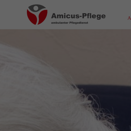
Login
Über
A
Benutzername
Wir haben
auf Wohn
spezialis
Bereich 
Passwort
das wir
Wir sage
Anmelden
Register
|
Lost your password?