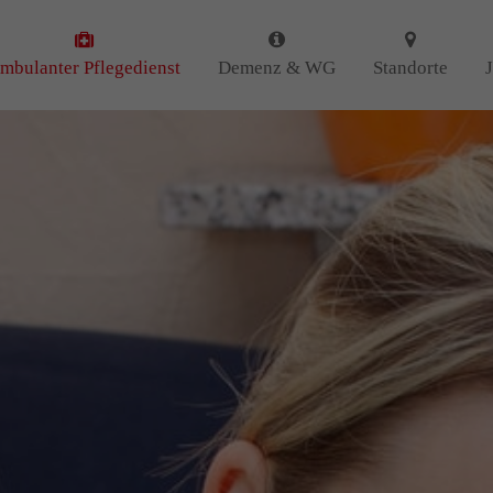
 uns
Kontakt
mbulanter Pflegedienst
Demenz & WG
Standorte
Amicus Pflege GmbH & Co 
 uns als ambulanter Pflegedienst
Lipper Weg 11a
gemeinschaften für Senioren
45770 Marl
iert. Mit der Spezialisierung im
Demenz erleben wir immer wieder
GUTES
tun.
Sie haben Fragen?
n
DANKE
für Ihr Feedback!
02365 955 88 88
Schreiben Sie uns per Ema
info@amicus-pflege.de