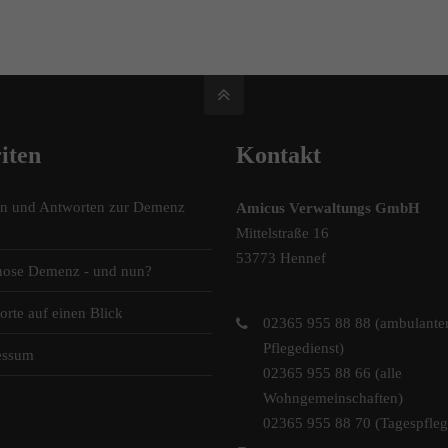
iten
Kontakt
en und Antworten zur Demenz
Amicus Verwaltungs GmbH
Mittelstraße 16
53773 Hennef
nose Demenz - und nun?
orte auf einen Blick
02365 955 88 88 (ambulante
Pflegedienst)
essum
02365 955 88 66 (alle
Wohngemeinschaften)
02365 955 88 70 (Tagespfleg