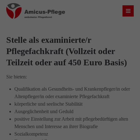
Login
Benutzername
Stelle als examinierte/r
Pflegefachkraft (Vollzeit oder
Teilzeit oder auf 450 Euro Basis)
Passwort
Sie bieten:
Qualifikation als Gesundheits- und Krankenpfleger/in oder
Altenpfleger/in oder examinierte Pflegefachkraft
Anmelden
körperliche und seelische Stabilität
Ausgeglichenheit und Geduld
Register
|
Lost your password?
positive Einstellung zur Arbeit mit pflegebedürftigen alten
Menschen und Interesse an ihrer Biografie
Über uns
Sozialkompetenz