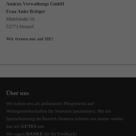
Amicus Verwaltungs GmbH
Frau Anke Brieger
Mittelstraße 16
53773 Hennef
Wir freuen uns auf SIE!
Über uns
Wir haben uns als ambulanter Pflegedienst auf
Wohngemeinschaften für Senioren spezialisiert. Mit der
Spezialisierung im Bereich Demenz erleben wir immer wieder
das wir
GUTES
tun.
Wir sagen
DANKE
für Ihr Feedback!