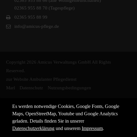
02365 955 88 66 (alle Wohngemeinschaften)
02365 955 88 70 (Tagespflege)
02365 955 88 99
info@amicus-pflege.de
Copyright 2026 Amicus Verwaltungs GmbH All Rights
Reserved.
zur Website Ambulanter Pflegedienst
Marl
Datenschutz
Nutzungsbedingungen
Es werden notwendige Cookies, Google Fonts, Google
Maps, OpenStreetMap, Youtube und Google Analytics
geladen. Details finden Sie in unserer
Datenschutzerklärung
und unserem
Impressum
.