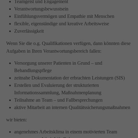
Teamgeist und Engagement
Wir haben uns als ambulanter Pflegedienst auf
Verantwortungsbewusstsein
Wohngemeinschaften für Senioren spezialisiert. Mit der
Einfühlungsvermögen und Empathie mit Menschen
Spezialisierung im Bereich Demenz erleben wir immer wieder
flexible, eigenständige und kreative Arbeitsweise
das wir
GUTES
tun.
Zuverlässigkeit
Wir sagen
DANKE
für Ihr Feedback!
Wenn Sie die o.g. Qualifikationen verfügen, dann könnten diese
Aufgaben in Ihren Verantwortungsbereich fallen:
Versorgung unserer Patienten in Grund – und
Kontakt
Behandlungspflege
zeitnahe Dokumentation der erbrachten Leistungen (SIS)
Amicus Pflege GmbH & Co KG
Erstellen und Evaluierung der strukturierten
Lipper Weg 11a
Informationssammlung, Maßnahmenplanung
45770 Marl
Teilnahme an Team – und Fallbesprechungen
aktive Mitarbeit an internen Qualitätssicherungsmaßnahmen
Sie haben Fragen?
wir bieten:
02365 955 88 88
angenehmes Arbeitsklima in einem motivierten Team
Schreiben Sie uns per Email